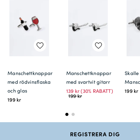
Manschettknappar
Manschettknappar
Skalle
med rödvinsflaska
med svartvit gitarr
Mansc
och glas
139 kr
(30% RABATT)
199 kr
199 kr
199 kr
REGISTRERA DIG