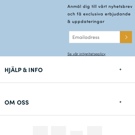
Anmäl dig till vårt nyhetsbrev
och få exclusiva erbjudande
& uppdateringar
Se vår intigritetspolicy
HJÄLP & INFO
Storlekstabell
Leveransinformation
OM OSS
Returer
Om Oss
Konstakta oss
Fotografering
Tävlingar & Kampanjer