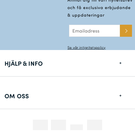
och få exclusiva erbjudande
& uppdateringar
Se vår intigritetspolicy
HJÄLP & INFO
Storlekstabell
Leveransinformation
OM OSS
Returer
Om Oss
Konstakta oss
Fotografering
Tävlingar & Kampanjer