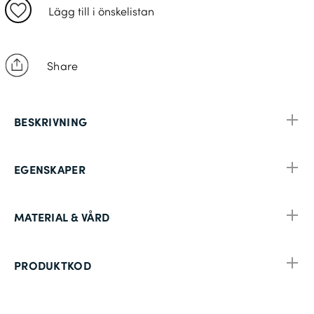
XL: C56-C58
Lägg till i önskelistan
2XL: C60-C62
3XL: C64-C66
Share
4XL: C68-C70
BESKRIVNING
EGENSKAPER
MATERIAL & VÅRD
PRODUKTKOD