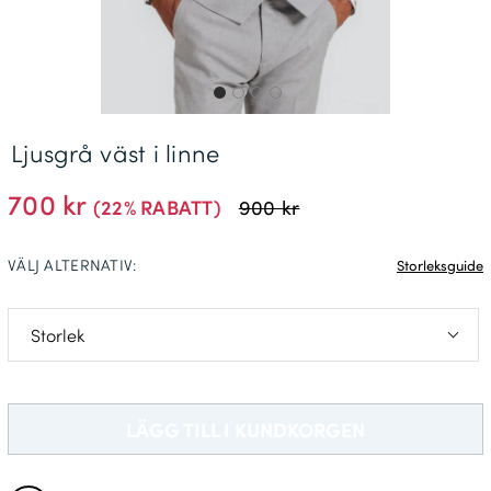
Leveransinformation *
Ljusgrå väst i linne
700 kr
(22% RABATT)
900 kr
VÄLJ ALTERNATIV:
Storleksguide
S: C44-C46
M: C48-C50
LÄGG TILL I KUNDKORGEN
L: C52-C54