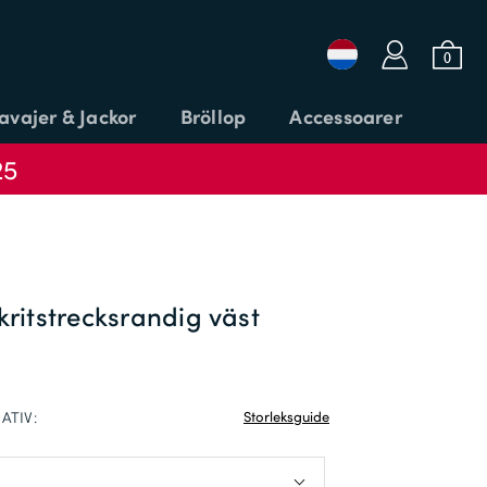
a
b
0
avajer & Jackor
Bröllop
Accessoarer
25
Logga in eller e-post
Lösenord
kritstrecksrandig väst
LÄGG TILL KOD
LOGGA IN
ATIV:
Storleksguide
Glömt ditt lösenord?