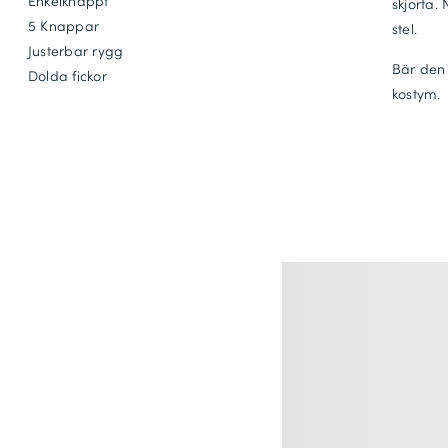
Enkelknäppt
skjorta.
5 Knappar
stel.
Justerbar rygg
Bär den
Dolda fickor
kostym.