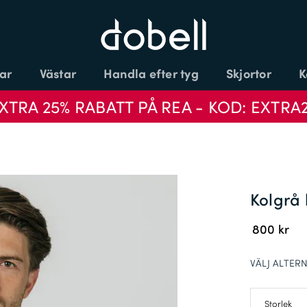
ar
Västar
Handla efter tyg
Skjortor
K
XTRA 25% RABATT PÅ REA - KOD: EXTRA
Kolgrå 
800 kr
VÄLJ ALTERN