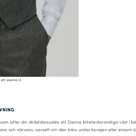
r att zooma in
IVNING
som lyfter din skräddarsydda stil. Denna kritstrecksrandiga väst i ko
ans och närvaro, oavsett om den bärs under kavajen eller ensam ö