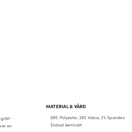
MATERIAL & VÅRD
69% Polyester, 29% Viskos, 2% Spandex
lgrått
Endast kemtvätt
ver en