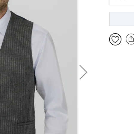
M: C48-C
L: C52-C
4XL: C68