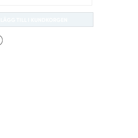
Ny hos Dobell?
50
SKAPA ETT KONTO
LÄGG TILL I KUNDKORGEN
Leveransinformation *
54
-C70