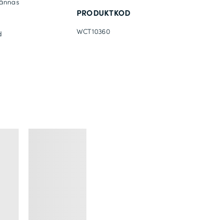
kännas
PRODUKTKOD
WCT10360
d