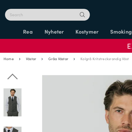
Rea
Nyheter
Kostymer
Smoking
E
Home
Västar
Gråa Västar
Kolgrå Kritstrecksrandig Väst