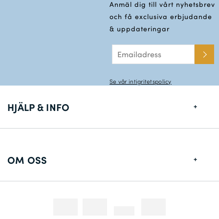
Anmäl dig till vårt nyhetsbrev
och få exclusiva erbjudande
& uppdateringar
Se vår intigritetspolicy
HJÄLP & INFO
Storlekstabell
Leveransinformation
OM OSS
Returer
Om Oss
Konstakta oss
Fotografering
Tävlingar & Kampanjer