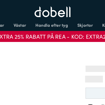
ar
Västar
Handla efter tyg
Skjortor
K
XTRA 25% RABATT PÅ REA - KOD: EXTRA