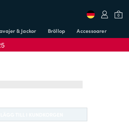
a
b
0
avajer & Jackor
Bröllop
Accessoarer
25
Logga in eller e-post
Lösenord
LÄGG TILL KOD
LOGGA IN
LÄGG TILL I KUNDKORGEN
Glömt ditt lösenord?