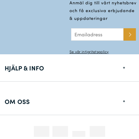
Anmäl dig till vårt nyhetsbrev
och få exclusiva erbjudande
& uppdateringar
Se vår intigritetspolicy
HJÄLP & INFO
Storlekstabell
Leveransinformation
OM OSS
Returer
Om Oss
Konstakta oss
Fotografering
Tävlingar & Kampanjer