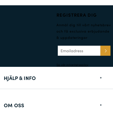
REGISTRERA DIG
Anmäl dig till vårt nyhetsbrev
och få exclusiva erbjudande
& uppdateringar
Se vår intigritetspolicy
HJÄLP & INFO
Storlekstabell
Leveransinformation
OM OSS
Returer