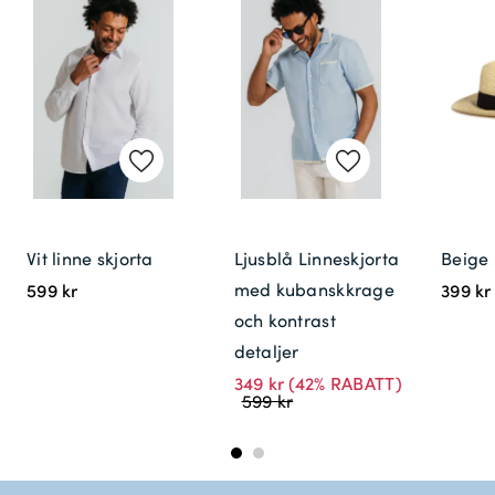
Vit linne skjorta
Ljusblå Linneskjorta
Beige
med kubanskkrage
599 kr
399 kr
och kontrast
detaljer
349 kr
(42% RABATT)
599 kr