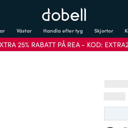
ar
Västar
Handla efter tyg
Skjortor
K
XTRA 25% RABATT PÅ REA - KOD: EXTRA