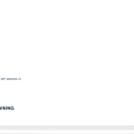
r att zooma in
IVNING