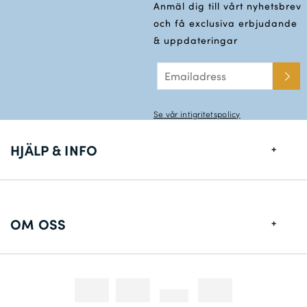
Anmäl dig till vårt nyhetsbrev
och få exclusiva erbjudande
& uppdateringar
Se vår intigritetspolicy
HJÄLP & INFO
Storlekstabell
Leveransinformation
OM OSS
Returer
Om Oss
Konstakta oss
Fotografering
Tävlingar & Kampanjer