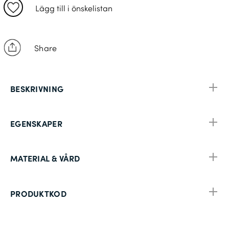
D120
Lägg till i önskelistan
D124
C62
Share
D128
C64
BESKRIVNING
C164
D132
EGENSKAPER
C166
C68
MATERIAL & VÅRD
PRODUKTKOD