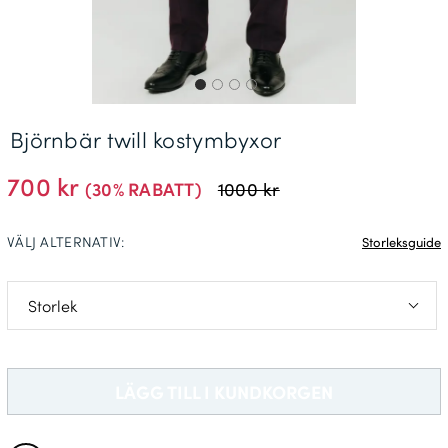
Leveransinformation *
Björnbär twill kostymbyxor
700 kr
(30% RABATT)
1000 kr
VÄLJ ALTERNATIV:
Storleksguide
C54
D112
LÄGG TILL I KUNDKORGEN
C56