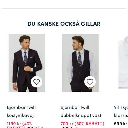
DU KANSKE OCKSÅ GILLAR
Björnbär twill
Björnbär twill
Vit sk
kostymkavaj
dubbelknäppt väst
klassi
1199 kr
(40%
700 kr
(30% RABATT)
599 kr
RABATT)
1999 kr
1000 kr