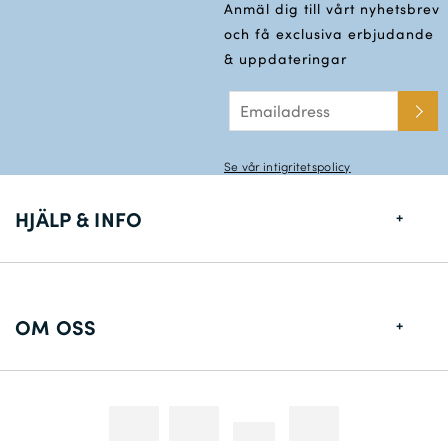
Anmäl dig till vårt nyhetsbrev
och få exclusiva erbjudande
& uppdateringar
Se vår intigritetspolicy
HJÄLP & INFO
Storlekstabell
Leveransinformation
OM OSS
Returer
Om Oss
Konstakta oss
Fotografering
Tävlingar & Kampanjer