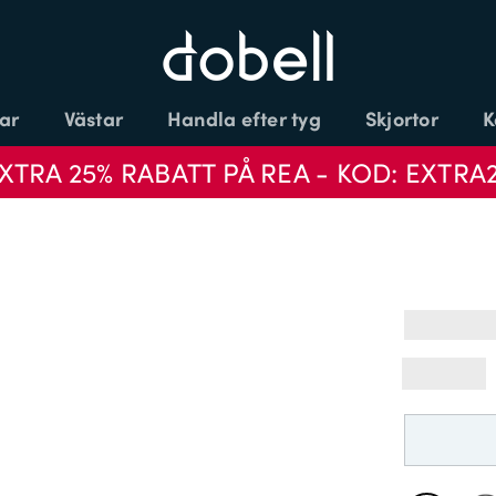
ar
Västar
Handla efter tyg
Skjortor
K
XTRA 25% RABATT PÅ REA - KOD: EXTRA