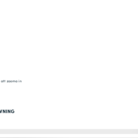
r att zooma in
IVNING