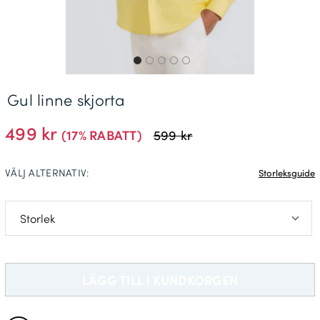
Leveransinformation *
Gul linne skjorta
499 kr
(17% RABATT)
599 kr
VÄLJ ALTERNATIV:
Storleksguide
L
2XL
LÄGG TILL I KUNDKORGEN