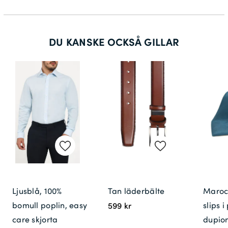
DU KANSKE OCKSÅ GILLAR
Ljusblå, 100%
Tan läderbälte
Maroc
bomull poplin, easy
slips i
599 kr
care skjorta
dupio