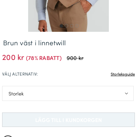
Leveransinformation *
Brun väst i linnetwill
200 kr
(78% RABATT)
900 kr
VÄLJ ALTERNATIV:
Storleksguide
S: C44-C46
M: C48-C50
LÄGG TILL I KUNDKORGEN