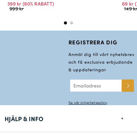
399 kr
(60% RABATT)
69 kr
(
999 kr
149 k
REGISTRERA DIG
Anmäl dig till vårt nyhetsbrev
och få exclusiva erbjudande
& uppdateringar
Se vår intigritetspolicy
HJÄLP & INFO
Storlekstabell